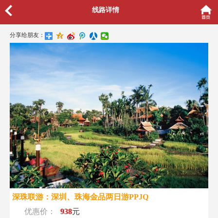
线路详情
分享给朋友：
深珠联游：深圳、珠海金品两日游PPJQ
优惠价：
938
元