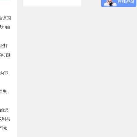
由该国
承担由
证打
的可能
内容
损失，
如您
权利与
行负