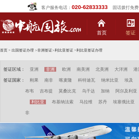
020-62833333
客户服务电话：
固话拨打免费
首页
签证
首页
>
出国签证办理
>
非洲签证
>
利比亚签证
>
利比亚签证办理
签证区域：
亚洲
非洲
欧洲
南美洲
北美洲
大洋洲
港
签证国家：
刚果
南非
喀麦隆
科特迪瓦
纳米比亚
埃及
布韦
吉布提
莫桑比克
乌干达
加纳
阿尔及利亚
利比亚
布基纳法索
马拉维
苏丹
埃塞俄比亚
非