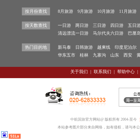
按月份查找
8月旅游
9月旅游
10月旅游
11月旅游
按天数查找
一日游
两日游
三日游
四日游
五日
清远漂流一日游
马尔代夫六日游
巴厘
热门目的地
新马泰
日韩旅游
越柬线
印度尼泊尔
华东五市
桂林
九寨沟
山东
西安
关于我们
|
联系我们
|
帮助中心
|
中航国旅
官方网站@ 版权所有 2004-至今
本站参考图片部分来自网络，如有侵权，请与本公
51La