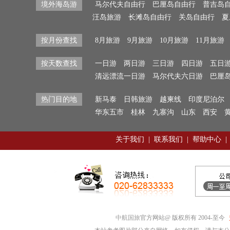
境外海岛游
马尔代夫自由行
巴厘岛自由行
普吉岛
汪岛旅游
长滩岛自由行
关岛自由行
夏
按月份查找
8月旅游
9月旅游
10月旅游
11月旅游
按天数查找
一日游
两日游
三日游
四日游
五日
清远漂流一日游
马尔代夫六日游
巴厘
热门目的地
新马泰
日韩旅游
越柬线
印度尼泊尔
华东五市
桂林
九寨沟
山东
西安
关于我们
|
联系我们
|
帮助中心
|
中航国旅
官方网站@ 版权所有 2004-至今