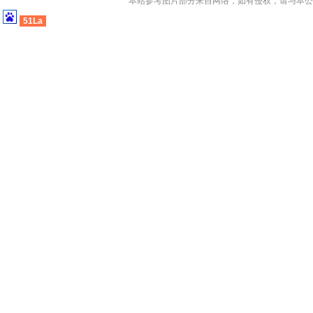
本站参考图片部分来自网络，如有侵权，请与本公
51La