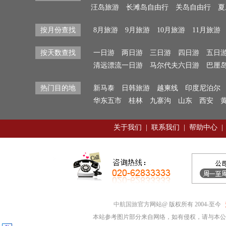
汪岛旅游
长滩岛自由行
关岛自由行
夏
按月份查找
8月旅游
9月旅游
10月旅游
11月旅游
按天数查找
一日游
两日游
三日游
四日游
五日
清远漂流一日游
马尔代夫六日游
巴厘
热门目的地
新马泰
日韩旅游
越柬线
印度尼泊尔
华东五市
桂林
九寨沟
山东
西安
关于我们
|
联系我们
|
帮助中心
|
中航国旅
官方网站@ 版权所有 2004-至今
本站参考图片部分来自网络，如有侵权，请与本公