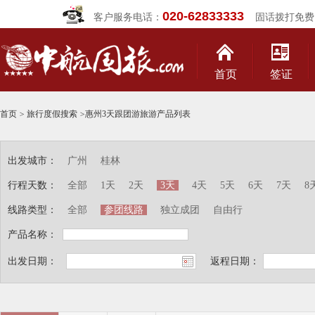
020-62833333
客户服务电话：
固话拨打免费
首页
签证
首页
>
旅行度假搜索
>
惠州3天跟团游旅游产品列表
出发城市：
广州
桂林
行程天数：
全部
1天
2天
3天
4天
5天
6天
7天
8
线路类型：
全部
参团线路
独立成团
自由行
产品名称：
出发日期：
返程日期：