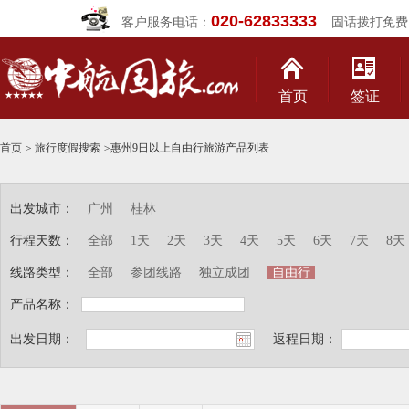
020-62833333
客户服务电话：
固话拨打免费
首页
签证
首页
>
旅行度假搜索
>
惠州9日以上自由行旅游产品列表
出发城市：
广州
桂林
行程天数：
全部
1天
2天
3天
4天
5天
6天
7天
8天
线路类型：
全部
参团线路
独立成团
自由行
产品名称：
出发日期：
返程日期：