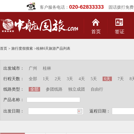
020-62833333
客户服务电话：
固话拨打免费
首页
签证
首页
>
旅行度假搜索
>
桂林6天旅游产品列表
出发城市：
广州
桂林
行程天数：
全部
1天
2天
3天
4天
5天
6天
7天
8
线路类型：
全部
参团线路
独立成团
自由行
产品名称：
出发日期：
返程日期：