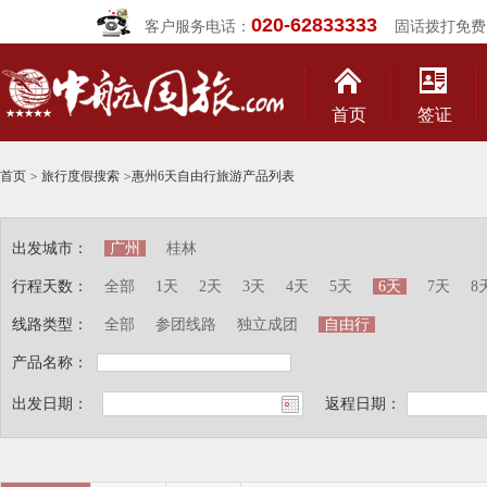
020-62833333
客户服务电话：
固话拨打免费
首页
签证
首页
>
旅行度假搜索
>
惠州6天自由行旅游产品列表
出发城市：
广州
桂林
行程天数：
全部
1天
2天
3天
4天
5天
6天
7天
8
线路类型：
全部
参团线路
独立成团
自由行
产品名称：
出发日期：
返程日期：