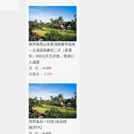
惠州南昆山全新顶级奢华温泉
—云顶温泉豪叹二天（直通
车）HHJQ天天开线，需满12
人成团
原 价：
￥399
优惠价：
￥299
深圳金品一日游 (金品线
路)PPJQ
原 价：
￥498