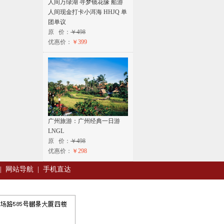
人间万绿湖 寻梦镜花缘 船游
人间现金打卡小洱海 HHJQ 单
团单议
原 价：
￥498
优惠价：
￥399
广州旅游：广州经典一日游
LNGL
原 价：
￥498
优惠价：
￥298
|
网站导航
|
手机直达