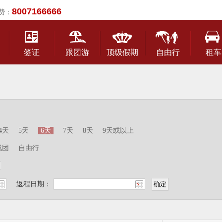
8007166666
费：
签证
跟团游
顶级假期
自由行
租车
4天
5天
6天
7天
8天
9天或以上
成团
自由行
返程日期：